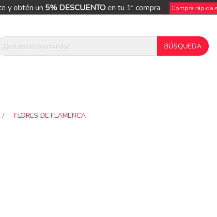
te y obtén un
5% DESCUENTO
en tu 1ª compra
Compra rápida si
/
FLORES DE FLAMENCA