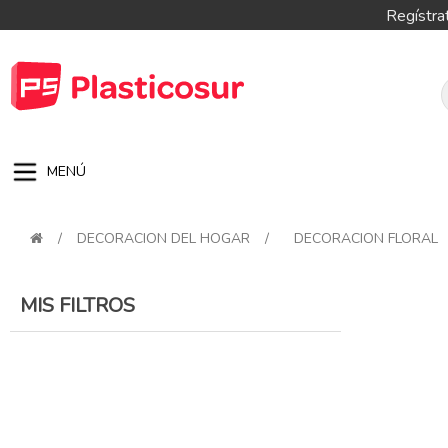
Regístra
MENÚ
/
DECORACION DEL HOGAR
/
DECORACION FLORAL
MIS FILTROS