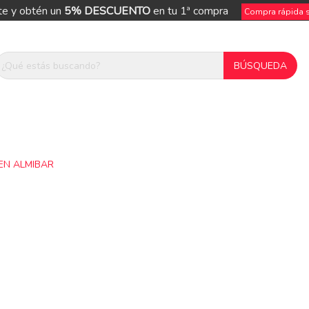
te y obtén un
5% DESCUENTO
en tu 1ª compra
Compra rápida si
EN ALMIBAR