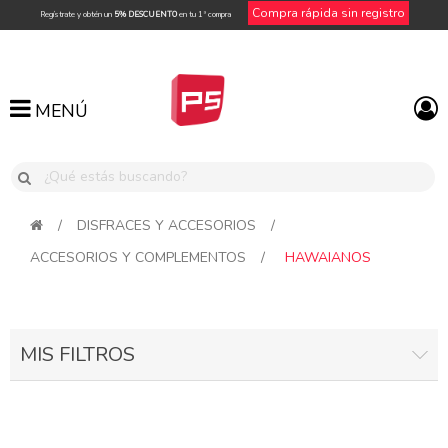
Compra rápida sin registro
Regístrate y obtén un
5% DESCUENTO
en tu 1ª compra
MENÚ
MENÚ
/
DISFRACES Y ACCESORIOS
/
ACCESORIOS Y COMPLEMENTOS
/
HAWAIANOS
MIS FILTROS