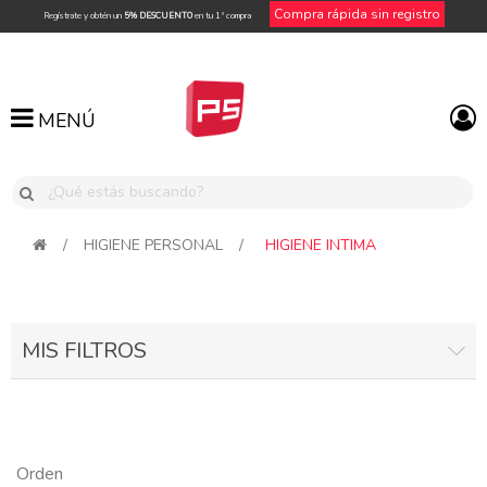
Compra rápida sin registro
Regístrate y obtén un
5% DESCUENTO
en tu 1ª compra
MENÚ
MENÚ
/
HIGIENE PERSONAL
/
HIGIENE INTIMA
MIS FILTROS
Orden