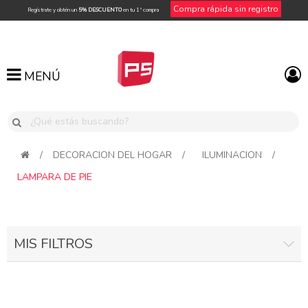
Compra rápida sin registro
Regístrate y obtén un
5% DESCUENTO
en tu 1ª compra
MENÚ
MENÚ
/
DECORACION DEL HOGAR
/
ILUMINACION
/
LAMPARA DE PIE
MIS FILTROS