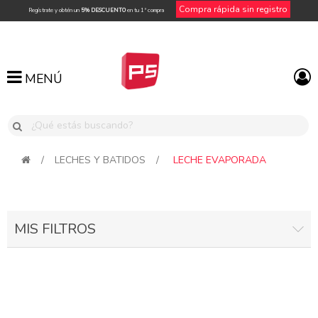
Compra rápida sin registro
Regístrate y obtén un
5% DESCUENTO
en tu 1ª compra
MENÚ
MENÚ
/
LECHES Y BATIDOS
/
LECHE EVAPORADA
MIS FILTROS