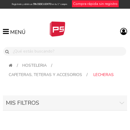
Compra rápida sin registro
Regístrate y obtén un
5% DESCUENTO
en tu 1ª compra
MENÚ
MENÚ
/
HOSTELERIA
/
CAFETERAS, TETERAS Y ACCESORIOS
/
LECHERAS
MIS FILTROS