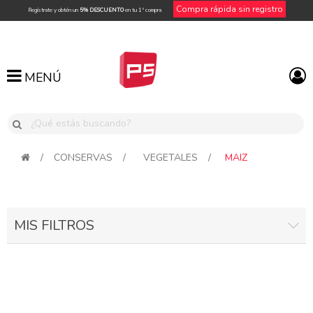
Compra rápida sin registro
Regístrate y obtén un
5% DESCUENTO
en tu 1ª compra
MENÚ
MENÚ
/
CONSERVAS
/
VEGETALES
/
MAIZ
MIS FILTROS