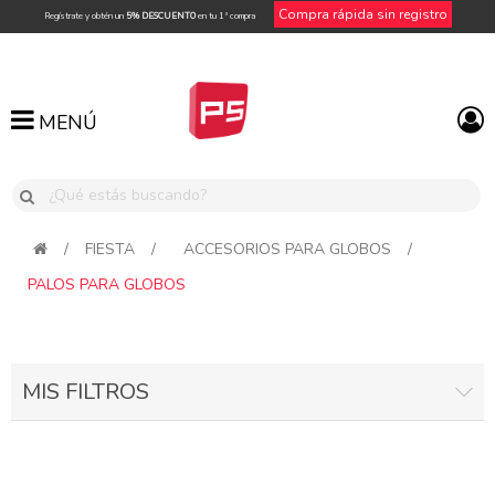
Compra rápida sin registro
Regístrate y obtén un
5% DESCUENTO
en tu 1ª compra
MENÚ
MENÚ
/
FIESTA
/
ACCESORIOS PARA GLOBOS
/
PALOS PARA GLOBOS
MIS FILTROS