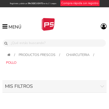
Compra rápida sin registro
Regístrate y obtén un
5% DESCUENTO
en tu 1ª compra
MENÚ
MENÚ
/
PRODUCTOS FRESCOS
/
CHARCUTERIA
/
POLLO
MIS FILTROS