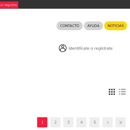
n registro
CONTACTO
AYUDA
NOTICIAS
Identifícate o regístrate
1
2
3
4
5