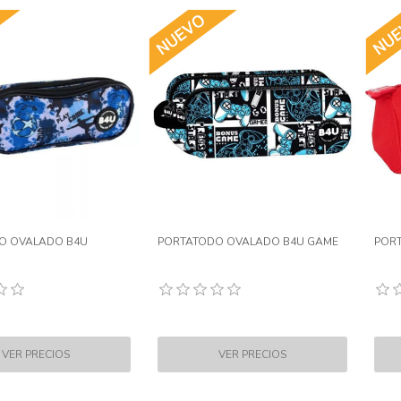
O OVALADO B4U
PORTATODO OVALADO B4U GAME
PORT