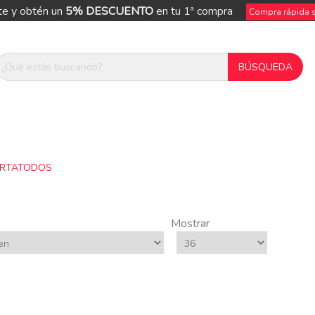
te y obtén un
5% DESCUENTO
en tu 1ª compra
Compra rápida si
RTATODOS
Mostrar