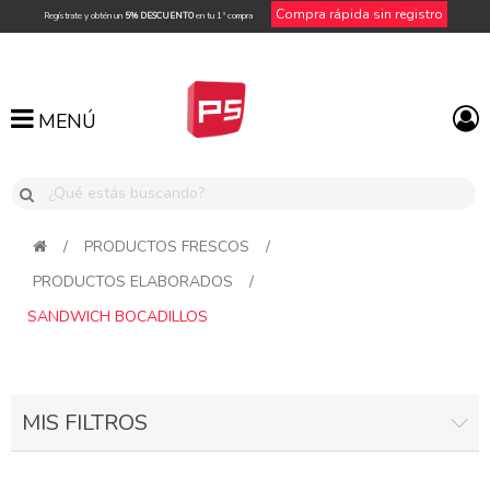
Compra rápida sin registro
Regístrate y obtén un
5% DESCUENTO
en tu 1ª compra
MENÚ
MENÚ
/
PRODUCTOS FRESCOS
/
PRODUCTOS ELABORADOS
/
SANDWICH BOCADILLOS
MIS FILTROS