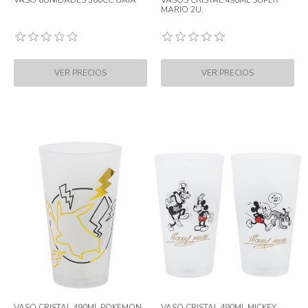
VASO 6UNIDADES 360CC GAIA
VASOS CRISTAL 490ML SUPER
MARIO 2U.
VASO CRISTAL 490ML POKEMON
VASO CRISTAL 490ML MICKEY