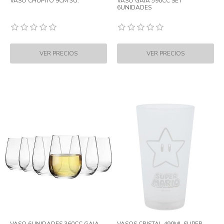
VASO CHUPITO 9CM 3U.
VASO GAIA 590CC SET
6UNIDADES