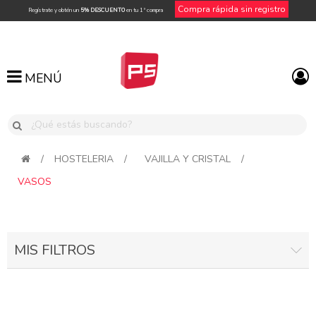
Compra rápida sin registro
Regístrate y obtén un
5% DESCUENTO
en tu 1ª compra
MENÚ
MENÚ
/
HOSTELERIA
/
VAJILLA Y CRISTAL
/
VASOS
MIS FILTROS