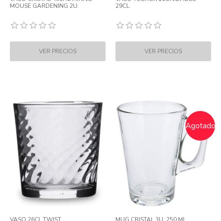
MOUSE GARDENING 2U.
29CL.
Agotado
VASO 26CL TWIST
MUG CRISTAL 3U. 250 ML