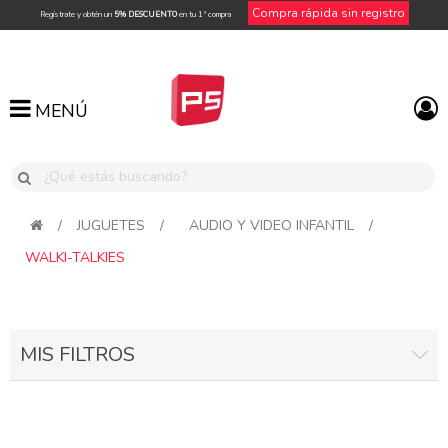
Compra rápida sin registro
Regístrate y obtén un
5% DESCUENTO
en tu 1ª compra
MENÚ
MENÚ
/
JUGUETES
/
AUDIO Y VIDEO INFANTIL
/
WALKI-TALKIES
MIS FILTROS