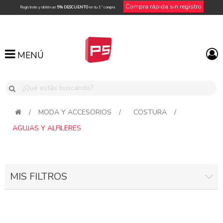
Compra rápida sin registro
Regístrate y obtén un
5% DESCUENTO
en tu 1ª compra
MENÚ
MENÚ
/
MODA Y ACCESORIOS
/
COSTURA
/
AGUJAS Y ALFILERES
MIS FILTROS