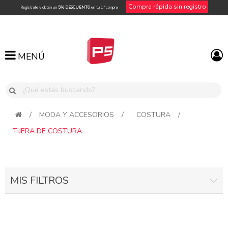
Compra rápida sin registro
Regístrate y obtén un
5% DESCUENTO
en tu 1ª compra
MENÚ
MENÚ
/
MODA Y ACCESORIOS
/
COSTURA
/
TIJERA DE COSTURA
MIS FILTROS