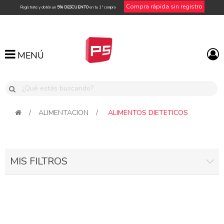
Compra rápida sin registro
Regístrate y obtén un
5% DESCUENTO
en tu 1ª compra
MENÚ
MENÚ
/
ALIMENTACION
/
ALIMENTOS DIETETICOS
MIS FILTROS