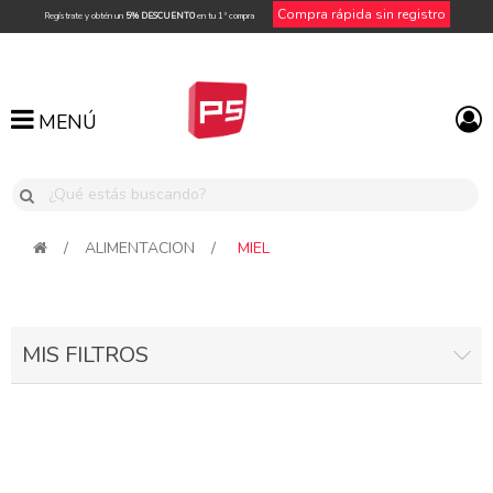
Compra rápida sin registro
Regístrate y obtén un
5% DESCUENTO
en tu 1ª compra
MENÚ
MENÚ
/
ALIMENTACION
/
MIEL
MIS FILTROS