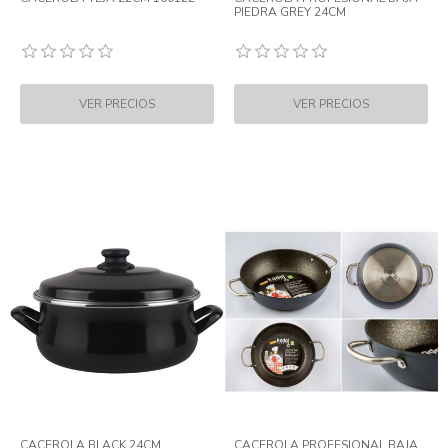
PIEDRA GREY 24CM
CACEROLA BLACK 24CM
CACEROLA PROFESIONAL BAJA