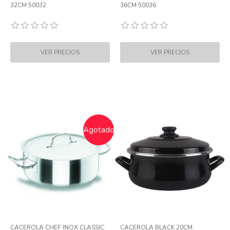
32CM 50032
36CM 50036
Agotado
CACEROLA CHEF INOX CLASSIC
CACEROLA BLACK 20CM.