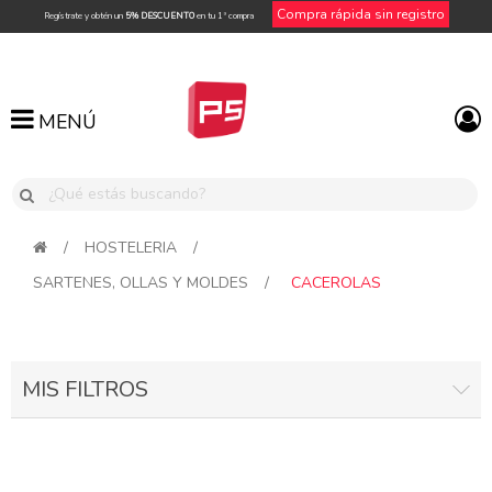
Compra rápida sin registro
Regístrate y obtén un
5% DESCUENTO
en tu 1ª compra
MENÚ
MENÚ
/
HOSTELERIA
/
SARTENES, OLLAS Y MOLDES
/
CACEROLAS
MIS FILTROS