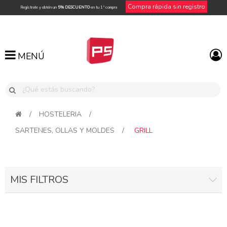
Compra rápida sin registro
Regístrate y obtén un
5% DESCUENTO
en tu 1ª compra
MENÚ
MENÚ
/
HOSTELERIA
/
SARTENES, OLLAS Y MOLDES
/
GRILL
MIS FILTROS