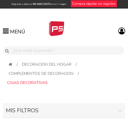
Compra rápida sin registro
Regístrate y obtén un
5% DESCUENTO
en tu 1ª compra
MENÚ
MENÚ
/
DECORACION DEL HOGAR
/
COMPLEMENTOS DE DECORACION
/
CAJAS DECORATIVAS
MIS FILTROS