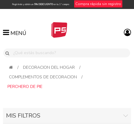
Compra rápida sin registro
Regístrate y obtén un
5% DESCUENTO
en tu 1ª compra
MENÚ
MENÚ
/
DECORACION DEL HOGAR
/
COMPLEMENTOS DE DECORACION
/
PERCHERO DE PIE
MIS FILTROS