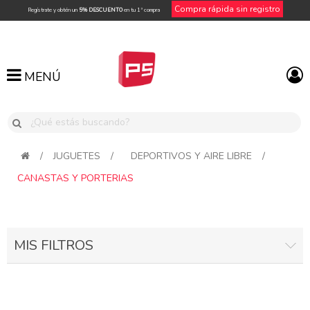
Compra rápida sin registro
Regístrate y obtén un
5% DESCUENTO
en tu 1ª compra
MENÚ
MENÚ
/
JUGUETES
/
DEPORTIVOS Y AIRE LIBRE
/
CANASTAS Y PORTERIAS
MIS FILTROS