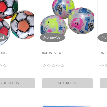
os!
¡No Envíos!
¡No
 60GR
BALON PVC 60GR
BALO