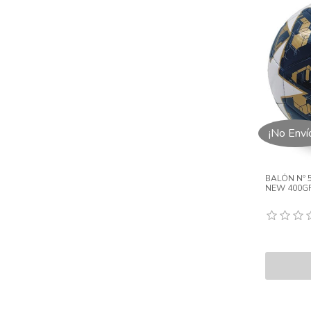
¡No Enví
BALÓN Nº 
NEW 400G