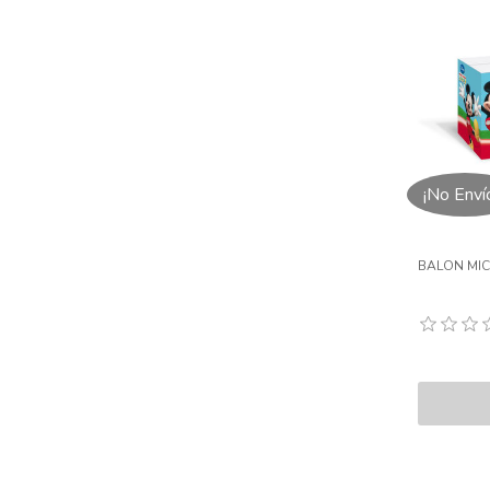
¡No Enví
BALON MIC