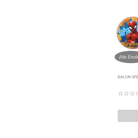
¡No Enví
BALON SPI