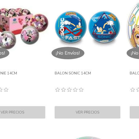
os!
¡No Envíos!
¡No
NIE 14CM
BALON SONIC 14CM
BALO