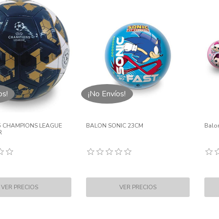
os!
¡No Envíos!
5 CHAMPIONS LEAGUE
BALON SONIC 23CM
Balon
R