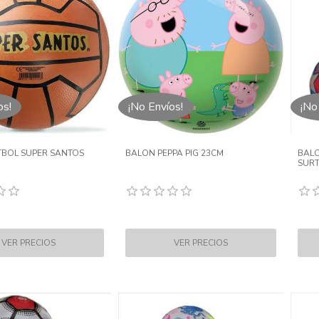
os!
¡No Envíos!
¡No
TBOL SUPER SANTOS
BALON PEPPA PIG 23CM
BALO
SURT