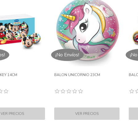
os!
¡No Envíos!
¡No
KEY 14CM
BALON UNICORNIO 23CM
BALO