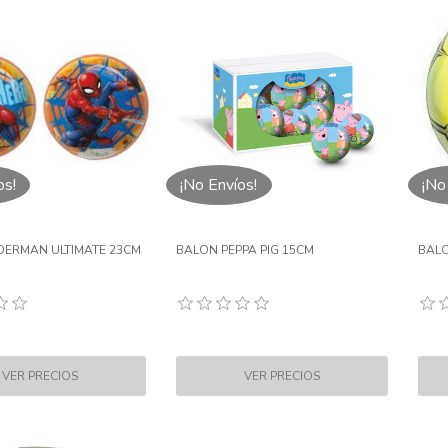
os!
¡No Envíos!
¡No
DERMAN ULTIMATE 23CM
BALON PEPPA PIG 15CM
BALO