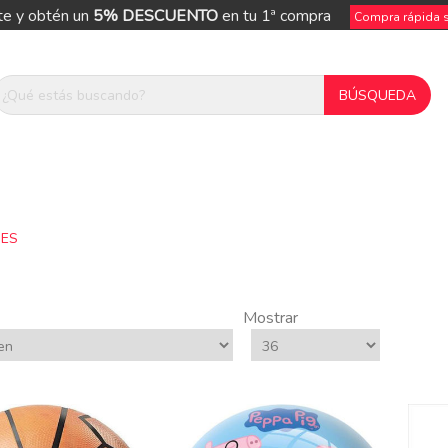
te y obtén un
5% DESCUENTO
en tu 1ª compra
Compra rápida si
ES
Mostrar