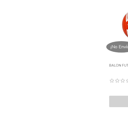
¡No Enví
BALON FUT