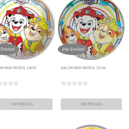
 Envíos!
¡No Envíos!
N PAW PATROL 14CM
BALON PAW PATROL 23CM