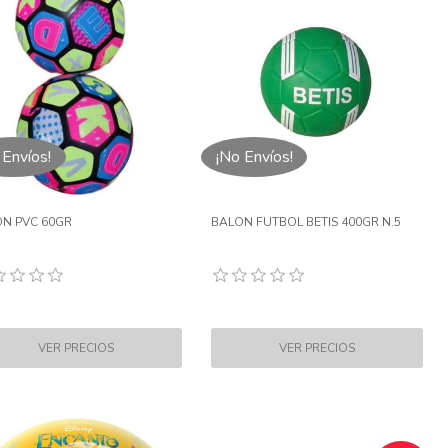
 Envíos!
¡No Envíos!
N PVC 60GR
BALON FUTBOL BETIS 400GR N.5