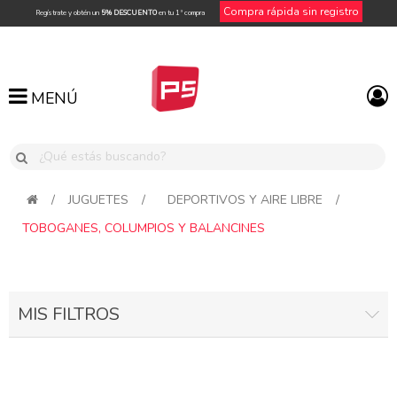
Compra rápida sin registro
Regístrate y obtén un
5% DESCUENTO
en tu 1ª compra
MENÚ
MENÚ
/
JUGUETES
/
DEPORTIVOS Y AIRE LIBRE
/
TOBOGANES, COLUMPIOS Y BALANCINES
MIS FILTROS