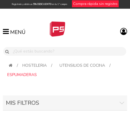
Compra rápida sin registro
Regístrate y obtén un
5% DESCUENTO
en tu 1ª compra
MENÚ
MENÚ
/
HOSTELERIA
/
UTENSILIOS DE COCINA
/
ESPUMADERAS
MIS FILTROS