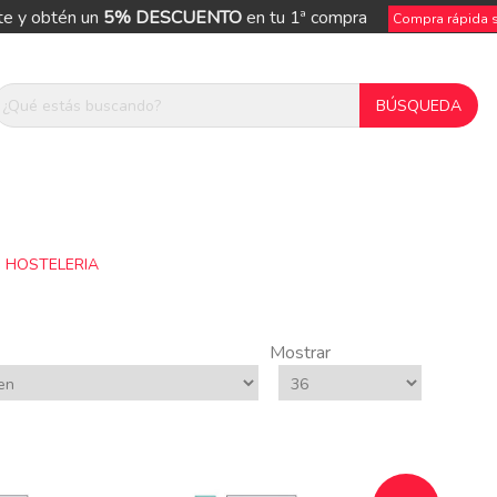
te y obtén un
5% DESCUENTO
en tu 1ª compra
Compra rápida si
S HOSTELERIA
Mostrar