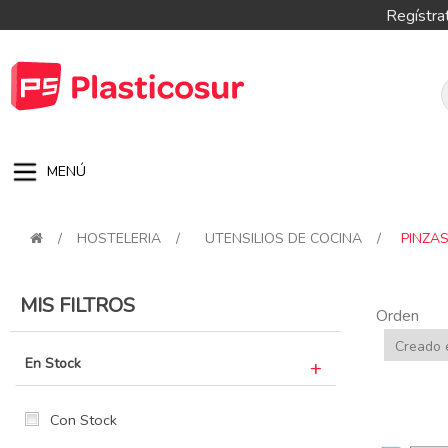
Regístra
MENÚ
/
HOSTELERIA
/
UTENSILIOS DE COCINA
/
PINZA
MIS FILTROS
Orden
En Stock
Con Stock