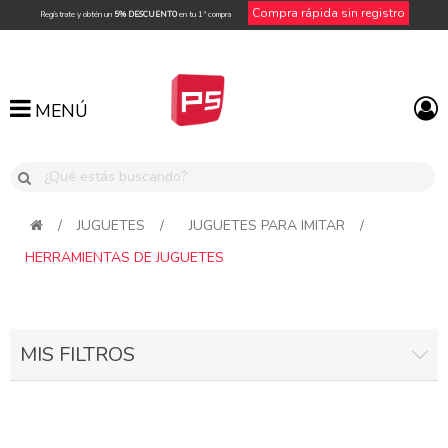
Compra rápida sin registro
Regístrate y obtén un
5% DESCUENTO
en tu 1ª compra
MENÚ
MENÚ
/
JUGUETES
/
JUGUETES PARA IMITAR
/
HERRAMIENTAS DE JUGUETES
MIS FILTROS