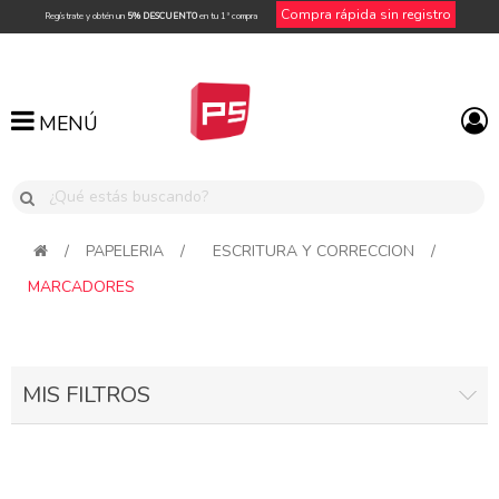
Compra rápida sin registro
Regístrate y obtén un
5% DESCUENTO
en tu 1ª compra
MENÚ
MENÚ
/
PAPELERIA
/
ESCRITURA Y CORRECCION
/
MARCADORES
MIS FILTROS