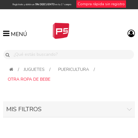
Compra rápida sin registro
Regístrate y obtén un
5% DESCUENTO
en tu 1ª compra
MENÚ
MENÚ
/
JUGUETES
/
PUERICULTURA
/
OTRA ROPA DE BEBE
MIS FILTROS