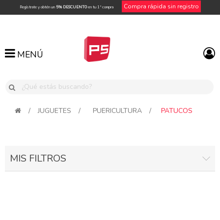
Compra rápida sin registro
Regístrate y obtén un
5% DESCUENTO
en tu 1ª compra
MENÚ
MENÚ
/
JUGUETES
/
PUERICULTURA
/
PATUCOS
MIS FILTROS