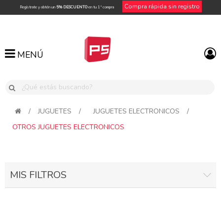
Compra rápida sin registro
Regístrate y obtén un
5% DESCUENTO
en tu 1ª compra
MENÚ
MENÚ
/
JUGUETES
/
JUGUETES ELECTRONICOS
/
OTROS JUGUETES ELECTRONICOS
MIS FILTROS