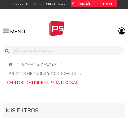
Compra rápida sin registro
Regístrate y obtén un
5% DESCUENTO
en tu 1ª compra
MENÚ
MENÚ
/
CAMPING Y PLAYA
/
PISCINAS GRANDES Y ACCESORIOS
/
CEPILLOS DE LIMPIEZA PARA PISCINAS
MIS FILTROS