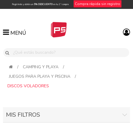
Compra rápida sin registro
Regístrate y obtén un
5% DESCUENTO
en tu 1ª compra
MENÚ
MENÚ
/
CAMPING Y PLAYA
/
JUEGOS PARA PLAYA Y PISCINA
/
DISCOS VOLADORES
MIS FILTROS