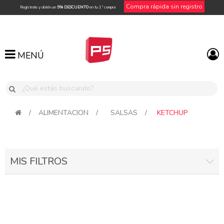
Compra rápida sin registro
Regístrate y obtén un
5% DESCUENTO
en tu 1ª compra
MENÚ
MENÚ
/
ALIMENTACION
/
SALSAS
/
KETCHUP
MIS FILTROS